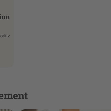
ion
rlitz
ement