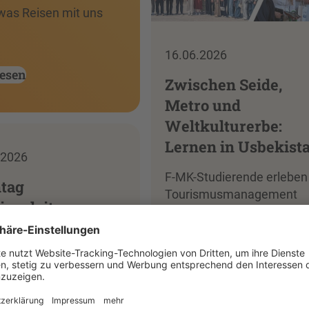
 was Reisen mit uns
16.06.2026
lesen
Zwischen Seide,
Metro und
Weltkulturerbe:
Lernen in Usbekist
.2026
F-MK-Studierende erleben
tag
Tourismusmanagement
isanleitung zum
entlang der Seidenstraße
ten Mal an der
G
Weiterlesen
rlesen