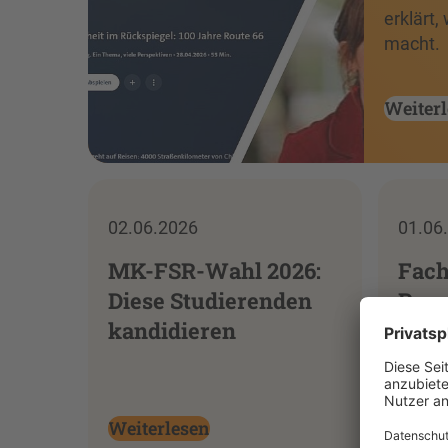
erklärt,
macht.
Weiter
02.06.2026
01.06
MK-FSR-Wahl 2026:
Fach
Diese Studierenden
Prax
kandidieren
drit
HSZ
Weiterlesen
Weite