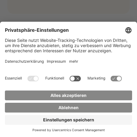
Chatte mit uns per
WhatsApp
Ab sofort bieten wir unsere
Studienberatung auch per WhatsApp an.
Schreib uns einfach eine Nachricht an:
+49 173 2086748