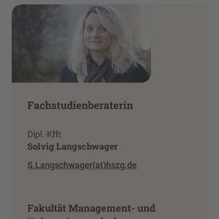
Fachstudienberaterin
Dipl.-Kffr.
Solvig Langschwager
S.Langschwager(at)hszg.de
Fakultät Management- und