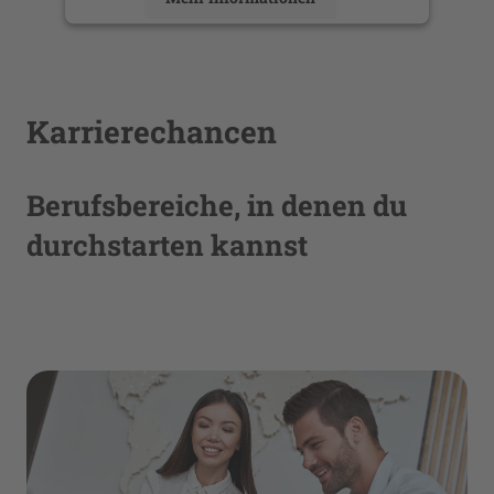
Akzeptieren
powered by
Usercentrics Consent
Management Platform
Karrierechancen
Berufsbereiche, in denen du
durchstarten kannst