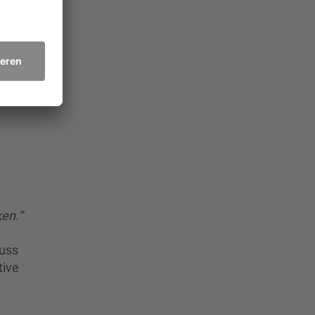
en.“
luss
tive