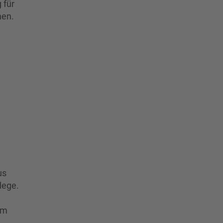
 für
nen.
us
lege.
em