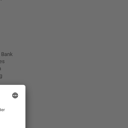
e Bank
es
n
g
n
ein
 sei
gkeit