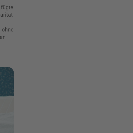
 fügte
arität
d ohne
hen