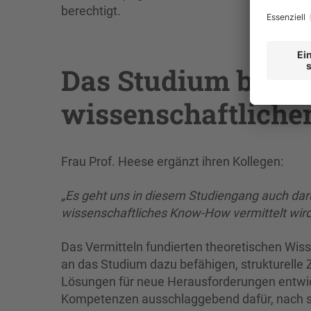
berechtigt.
Das Studium bietet
wissenschaftlic
Frau Prof. Heese ergänzt ihren Kollegen:
„Es geht uns in diesem Studiengang auch da
wissenschaftliches Know-How vermittelt wird,
Das Vermitteln fundierten theoretischen Wis
an das Studium dazu befähigen, strukturelle
Lösungen für neue Herausforderungen entwick
Kompetenzen ausschlaggebend dafür, nach s