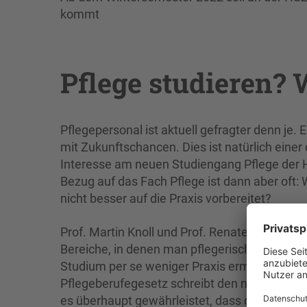
kommt
Pflege studieren?
Pflegepersonal ist aktuell gefragter denn je. 
mit Zukunftschancen. Dies ist natürlich eine
Interesse am neuen Studiengang Pflege der H
Bezug auf das Fach Pflege ist dann aber oft:
nicht besser auf die Praxis vorbereitet?
Prof. Martin Knoll und Prof. Renate Heese k
Bereiche, in denen man pflegerisch tätig werd
Studium per se weniger Praxis ermöglicht als e
Pflegeberufegesetz schreibt den notwendigen 
es überhaupt gewährleistet, dass das Staats