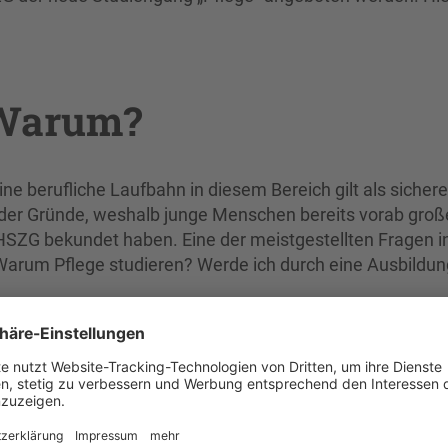
 Warum?
Eine berufliche Laufbahn in diesem Bereich gilt als sicher
r der Gründe, weshalb junge Menschen bereits vorab groß
SZG bekundet haben. Eine der meistgestellten Fragen i
 Warum Pflege studieren? Werde ich durch eine Ausbildun
ommen beide aus der Praxis, sie kennen die verschiedene
en kann, aus eigener Erfahrung. „Es ist ein Mythos, dass 
ine Ausbildung“, stellt Prof. Knoll klar. Das
praktischen Anteil für alle Ausbildungswege vor. Nur so
examen im Fach Pflege im Anschluss zur praktischen Täti