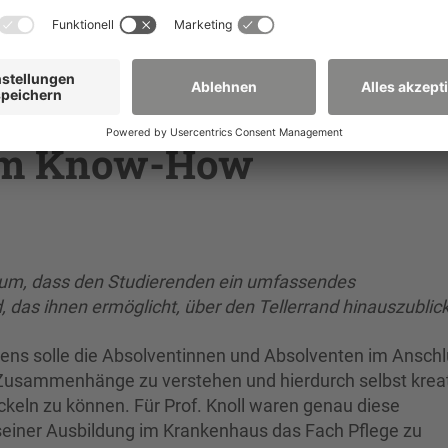
 ein Plus an
hem Know-How
rum, dass den Studierenden ein umfassendes
 das ihnen ermöglicht, über den Tellerrand hinauszublick
sens solle die Absolventinnen und Absolventen im Ansch
 Zusammenhänge zu verstehen und hierdurch selbst krea
eln zu können. Für Prof. Knoll waren genau diese
einer Ausbildung im Krankenhaus das Fach Pflege zu