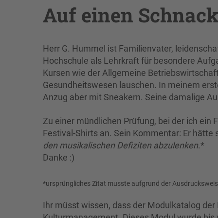
Auf einen Schnac
Herr G. Hummel ist Familienvater, leidenschaf
Hochschule als Lehrkraft für besondere Aufg
Kursen wie der Allgemeine Betriebswirtscha
Gesundheitswesen lauschen. In meinem ersten 
Anzug aber mit Sneakern. Seine damalige Auss
Zu einer mündlichen Prüfung, bei der ich ein F
Festival-Shirts an. Sein Kommentar: Er hätt
den musikalischen Defiziten abzulenken
.*
Danke :)
*ursprüngliches Zitat musste aufgrund der Ausdruckswei
Ihr müsst wissen, dass der Modulkatalog der K
Kulturmanagement. Dieses Modul wurde bis v