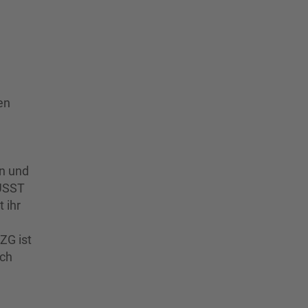
en
en und
MÜSST
 ihr
ZG ist
ich