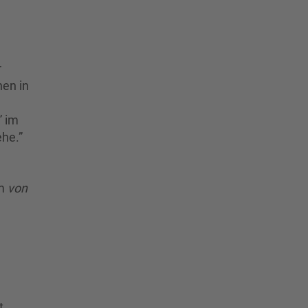
r
hen in
” im
ehe.”
um
von
t.