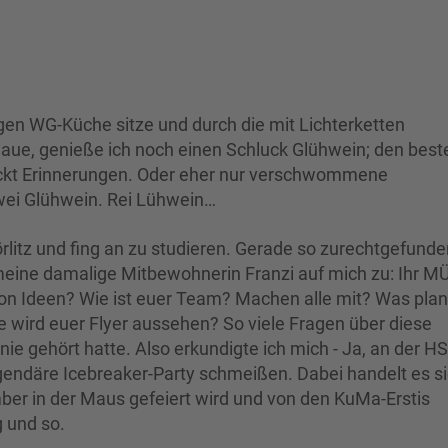
igen WG-Küche sitze und durch die mit Lichterketten
ue, genieße ich noch einen Schluck Glühwein; den best
ckt Erinnerungen. Oder eher nur verschwommene
Swei Glühwein. Rei Lühwein…
rlitz und fing an zu studieren. Gerade so zurechtgefund
eine damalige Mitbewohnerin Franzi auf mich zu: Ihr 
on Ideen? Wie ist euer Team? Machen alle mit? Was plant
e wird euer Flyer aussehen? So viele Fragen über diese
 nie gehört hatte. Also erkundigte ich mich - Ja, an der HS
legendäre Icebreaker-Party schmeißen. Dabei handelt es s
ber in der Maus gefeiert wird und von den KuMa-Erstis
g und so.