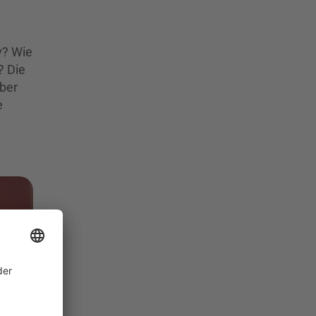
y? Wie
? Die
Über
e