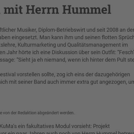
k mit Herrn Hummel
tlicher Musiker, Diplom-Betriebswirt und seit 2008 an de
aben eingesetzt. Man kann ihm und seinen flotten Sprüc
ftslehre, Kulturmarketing und Qualitätsmanagement im
Jahr hörte ich eine Diskussion über sein Outfit: “Fesch
age: “Sieht ja eh niemand, wenn ich hinter dem Pult st
estival vorstellen sollte, zog ich eins der dazugehörigen
e sich mit seiner Band auch immer extra gut angezogen, 
se von der Redaktion abgeändert werden.
uMa’s ein fakultatives Modul vorsieht: Projekt
or ein paar Jahren auch noch von Herrn Hummel betreu