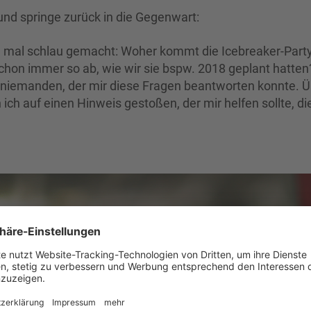
und springe zurück in die Gegenwart:
ch mal schlau gemacht: Woher kommt die Icebreaker-Part
schon immer so ab, wie wir sie bspw. 2018 geplant hatten
 niemanden, der mir diese Fragen beantworten konnte. 
ch auf einen Hinweis gestoßen, der mir helfen sollte, di