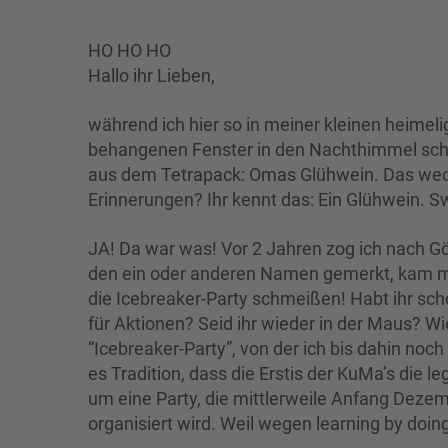
HO HO HO
Hallo ihr Lieben,
während ich hier so in meiner kleinen heimel
behangenen Fenster in den Nachthimmel scha
aus dem Tetrapack: Omas Glühwein. Das we
Erinnerungen? Ihr kennt das: Ein Glühwein. 
JA! Da war was! Vor 2 Jahren zog ich nach Gö
den ein oder anderen Namen gemerkt, kam m
die Icebreaker-Party schmeißen! Habt ihr sch
für Aktionen? Seid ihr wieder in der Maus? Wi
“Icebreaker-Party”, von der ich bis dahin noch
es Tradition, dass die Erstis der KuMa’s die 
um eine Party, die mittlerweile Anfang Dezem
organisiert wird. Weil wegen learning by doin