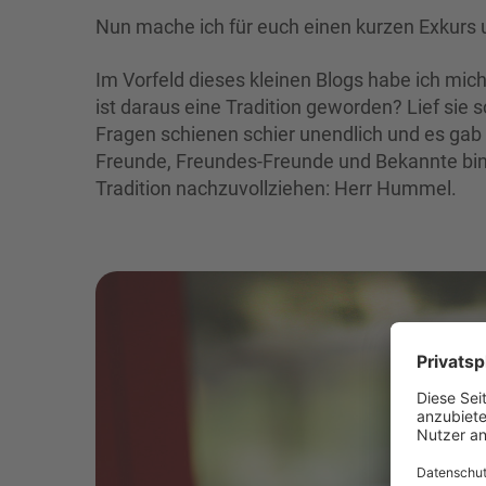
Nun mache ich für euch einen kurzen Exkurs 
Im Vorfeld dieses kleinen Blogs habe ich mi
ist daraus eine Tradition geworden? Lief sie 
Fragen schienen schier unendlich und es gab
Freunde, Freundes-Freunde und Bekannte bin i
Tradition nachzuvollziehen: Herr Hummel.