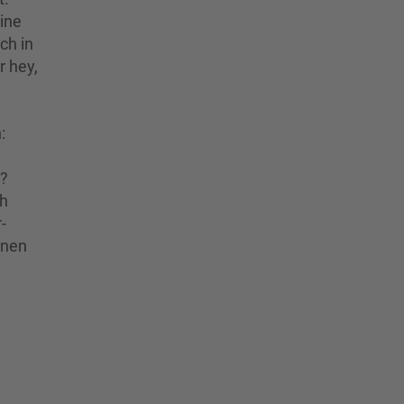
eine
ch in
r hey,
:
n?
ch
-
inen