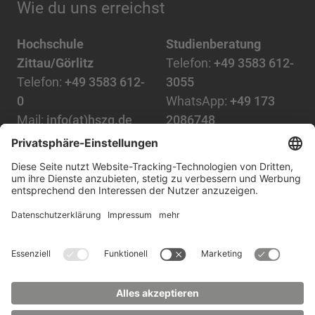
Wie du uns erreichst
Hochschule
Studienberatung
Zittau/Görlitz
Telefon:
+49 3583 612-
Telefon:
+49 3583 612-
3055
0
WhatsApp:
+49 173
Mail:
info(at)hszg.de
2086748
Mail:
stud.info(at)hszg.de
Alle Studiengänge
Datenschutz
Transparenzgesetz
Kontakt
Lageplan
Impressum
Barrierefreiheit
Presse