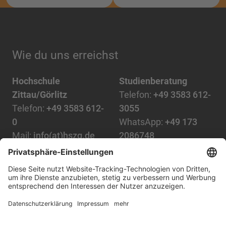
Wie du uns erreichst
Hochschule
Studienberatung
Zittau/Görlitz
Telefon:
+49 3583 612-
Telefon:
+49 3583 612-
3055
0
WhatsApp:
+49 173
Mail:
info(at)hszg.de
2086748
Mail:
stud.info(at)hszg.de
Alle Studiengänge
Datenschutz
Transparenzgesetz
Kontakt
Lageplan