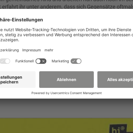
 erfahrt ihr unter anderem, dass sich Gegensätze oftmal
em Abitur erstmal ins Ausland, während Philipp gleich d
ufsleben irgendwann der Moment kommt, in dem einem kl
rnt hat oder ob sich das Klischee „Das brauche ich doch 
telle ein kleiner Spoiler: Beide sind nach wie vor froh da
eden zu haben und konnten sich dadurch letztendlich ein
 wollt, euch die Meinung von Maria und Philipp zum Stud
, warum Philipp nun doch überlegt, seine Koffer zu packe