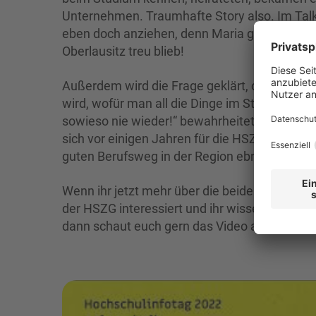
Unternehmen. Traumhafte Story also. Im Talk
eben doch anziehen, denn Maria ging nach ihr
Oberlausitz treu blieb!
Außerdem wird die Frage geklärt, ob im Ber
wird, wofür man all die Dinge im Studium gele
sowieso nie wieder!“ bewahrheitet. An dieser S
sich vor einigen Jahren für die HSZG entschi
guten Berufsweg in der Region ebnen.
Wenn ihr jetzt mehr über die beiden erfahren
der HSZG interessiert und ihr wissen möchtet
dann schaut euch gern das Video an.