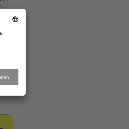
s
er
ar
später
rüber,
en
ium an
n,