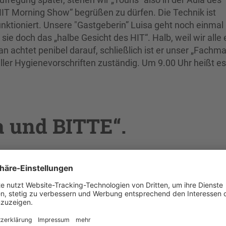
HIT Morning Show“ begrüßen zu dürfen. Die Technik ist
nktioniert. Unsere "Gastgeberin” Luisa geht noch einmal 
 sie doch das „halbe Gesicht des HIT“. Halb, weil wir alle 
chtet penibel darauf, schließlich ist er unser „Fachma
ler Hygienevorschriften zuständig. Um 9.00 Uhr heißt es
 und BITTE“.
mäuschenstill sein, da die Mikrofone im Raum und somit
r Ansprache des Rektors und einem kurzen Interview mit
eginnt unsere Morning Show. Und weil zu einer richtigen
dürfen wir Prof. Dr. Maiwald von der Fakultät MK, Prof.
Hoff von der Fakultät S bei uns begrüßen. Aber was wäre 
jede Fakultät auch durch studentischen Vertreter: innen