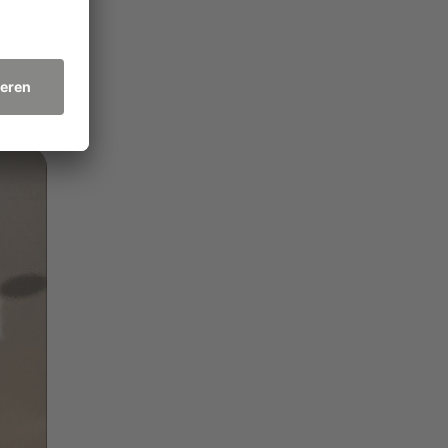
nd
 Rede