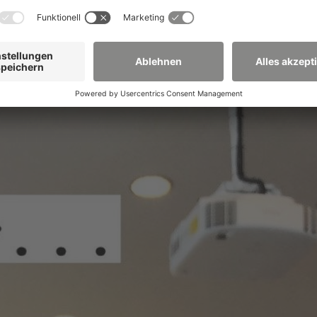
ourismusmanagement), Hoang Hiep Nguyen (Informatik) u
). In drei Fragerunden stehen unsere sechs Gäste Luisa