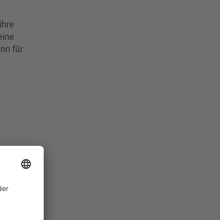
ihre
eine
nn für
 das
 Dr.
eine