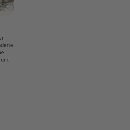
en
nderte
ne
n und