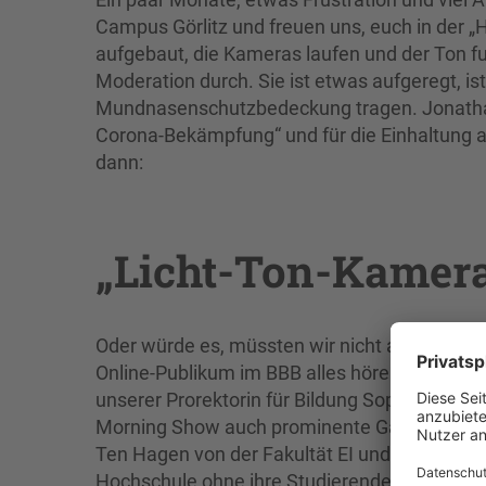
Campus Görlitz und freuen uns, euch in der „
aufgebaut, die Kameras laufen und der Ton fu
Moderation durch. Sie ist etwas aufgeregt, ist
Mundnasenschutzbedeckung tragen. Jonathan a
Corona-Bekämpfung“ und für die Einhaltung al
dann:
„Licht-Ton-Kamera
Oder würde es, müssten wir nicht alle mucks
Online-Publikum im BBB alles hören. Nach de
unserer Prorektorin für Bildung Sophia Keil b
Morning Show auch prominente Gäste gehören, 
Ten Hagen von der Fakultät EI und Prof. Dr. 
Hochschule ohne ihre Studierende? Also wird 