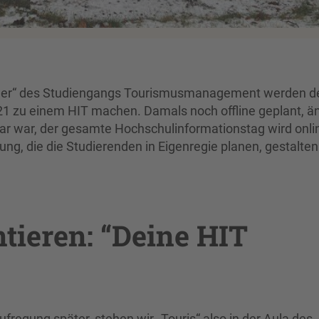
ager“ des Studiengangs Tourismusmanagement werden d
1 zu einem HIT machen. Damals noch offline geplant, ä
r klar war, der gesamte Hochschulinformationstag wird onli
ung, die die Studierenden in Eigenregie planen, gestalte
tieren: “Deine HIT
ufregung später, stehen wir „Touris“ also in der Aula des