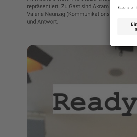
repräsentiert. Zu Gast sind Akram Ouzid (T
Valerie Neunzig (Kommunikationspsychologie
und Antwort.